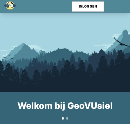
INLOGGEN
Sponsorkliks pagina
Welkom bij GeoVUsie!
GA VERDER