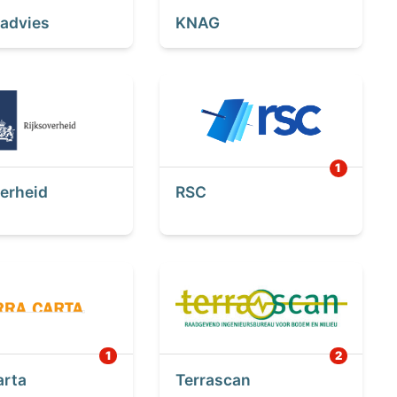
 advies
KNAG
verheid
RSC
arta
Terrascan