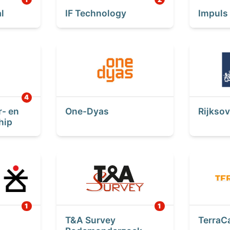
l
IF Technology
Impuls
r- en
One-Dyas
Rijkso
hip
T&A Survey
TerraC