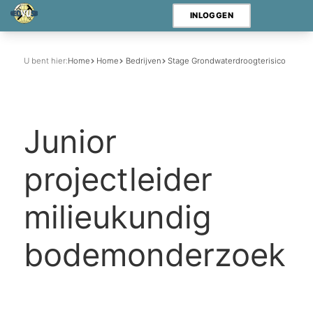
INLOGGEN
U bent hier:
Home
Home
Bedrijven
Stage Grondwaterdroogterisico
Junior
projectleider
milieukundig
bodemonderzoek